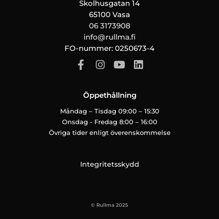
Skolhusgatan 14
65100 Vasa
06 3173908
info@rullma.fi
FO-nummer: 0250673-4
F
I
Y
L
a
n
o
i
c
s
u
n
e
t
t
k
b
a
u
e
Öppethållning
o
g
b
d
o
r
e
i
Måndag – Tisdag 09:00 – 15:30
k
a
n
Onsdag - Fredag 8:00 – 16:00
-
m
Övriga tider enligt överenskommelse
f
Integritetsskydd
© Rullma 2025