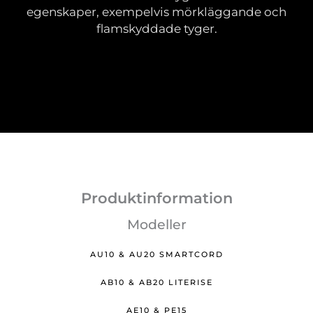
egenskaper, exempelvis mörkläggande och
flamskyddade tyger.
Produktinformation
Modeller
AU10 & AU20 SMARTCORD
AB10 & AB20 LITERISE
AE10 & PE15