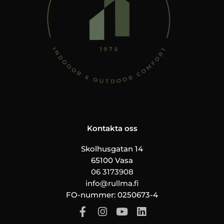
Kontakta oss
Skolhusgatan 14
65100 Vasa
06 3173908
info@rullma.fi
FO-nummer: 0250673-4
F
I
Y
L
a
n
o
i
c
s
u
n