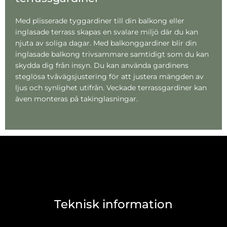
Med plisserade tyggardiner till din balkong eller
inglasade terrass skapas en svalare miljö där du kan
njuta av soliga dagar. Med balkonggardiner blir din
inglasade balkong trivsammare samtidigt som du kan
skydda dig från insyn. Du kan använda gardinens
steglösa tvåvägsjustering för att justera mängden av
ljus och synlighet utifrån. Veckade terrassgardiner kan
även monteras på takinglasningar.
Teknisk information